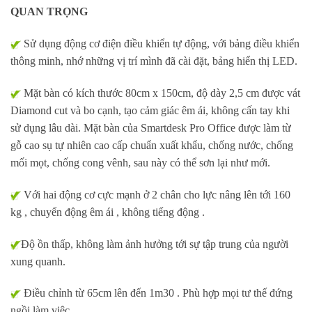
QUAN TRỌNG
Sử dụng động cơ điện điều khiển tự động, với bảng điều khiển
thông minh, nhớ những vị trí mình đã cài đặt, bảng hiển thị LED.
Mặt bàn có kích thước 80cm x 150cm, độ dày 2,5 cm được vát
Diamond cut và bo cạnh, tạo cảm giác êm ái, không cấn tay khi
sử dụng lâu dài. Mặt bàn của Smartdesk Pro Office được làm từ
gỗ cao sụ tự nhiên cao cấp chuẩn xuất khẩu, chống nước, chống
mối mọt, chống cong vênh, sau này có thể sơn lại như mới.
Với hai động cơ cực mạnh ở 2 chân cho lực nâng lên tới 160
kg , chuyển động êm ái , không tiếng động .
Độ ồn thấp, không làm ảnh hưởng tới sự tập trung của người
xung quanh.
Điều chỉnh từ 65cm lên đến 1m30 . Phù hợp mọi tư thế đứng
ngồi làm việc .