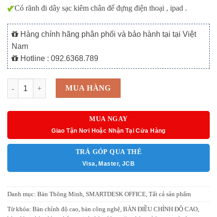
Có rãnh đi dây sạc kiêm chân đế đựng điện thoại , ipad .
Hàng chính hãng phân phối và bảo hành tại tại Việt
Nam
Hotline : 092.6368.789
SMARTDESK PRO OFFICE WALNUT số lượng
MUA HÀNG
MUA NGAY
Giao Tận Nơi Hoặc Nhận Tại Cửa Hàng
TRẢ GÓP QUA THẺ
Visa, Master, JCB
Danh mục:
Bàn Thông Minh
,
SMARTDESK OFFICE
,
Tất cả sản phẩm
Từ khóa:
Bàn chỉnh độ cao
,
bàn công nghệ
,
BÀN ĐIỀU CHỈNH ĐỘ CAO
,