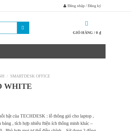
Đăng nhập / Đăng ký
GIỎ HÀNG /
0
₫
NH
/
SMARTDESK OFFICE
O WHITE
nỗi bật của TECHDESK : lỗ thông gió cho laptop ,
 bảng , tích hợp nhiêu ftiện ích thông minh khác –
 . Phù hợp mọi tư thế điều chỉnh – Sử dụng 2 đông