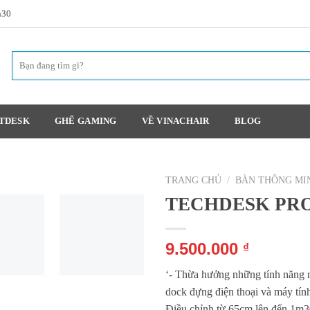
h30
TDESK
GHẾ GAMING
VỀ VINACHAIR
BLOG
TRANG CHỦ
/
BÀN THÔNG MI
TECHDESK PR
9.500.000
₫
‘- Thừa hưởng những tính năng 
dock đựng điện thoại và máy tính
Điều chỉnh từ 65cm lên đến 1m30