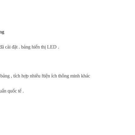
ng
ã cài đặt . bảng hiển thị LED .
ảng , tích hợp nhiêu ftiện ích thông minh khác
ẩn quốc tế .