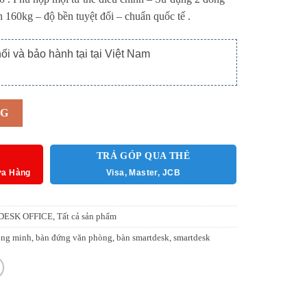
 160kg – độ bền tuyệt đối – chuẩn quốc tế .
i và bảo hành tại tại Việt Nam
g
NG
TRẢ GÓP QUA THẺ
ửa Hàng
Visa, Master, JCB
ESK OFFICE
,
Tất cả sản phẩm
ông minh
,
bàn đứng văn phòng
,
bàn smartdesk
,
smartdesk