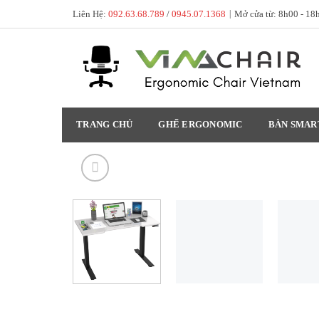
Skip
Liên Hệ:
092.63.68.789
/
0945.07.1368
|
Mở cửa từ: 8h00 - 18
to
content
TRANG CHỦ
GHẾ ERGONOMIC
BÀN SMAR