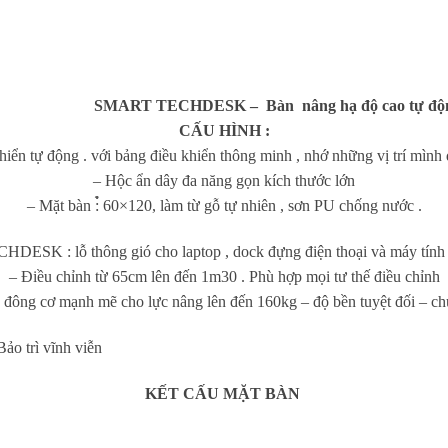
SMART TECHDESK – Bàn nâng hạ độ cao tự độ
CẤU HÌNH :
iển tự động . với bảng điều khiển thông minh , nhớ những vị trí mình đ
– Hộc ẩn dây đa năng gọn kích thước lớn
– Mặt bàn :̉̀ 60×120, làm từ gỗ tự nhiên , sơn PU chống nước .
DESK : lỗ thông gió cho laptop , dock đựng điện thoại và máy tính b
– Điều chỉnh từ 65cm lên đến 1m30 . Phù hợp mọi tư thế điều chỉnh
 đông cơ mạnh mẽ cho lực nâng lên đến 160kg – độ bền tuyệt đối – chu
 trì vĩnh viễn
KẾT CẤU MẶT BÀN