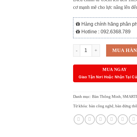
cơ mạnh mẽ cho lực nâng lên đến
Hàng chính hãng phân phố
Hotline : 092.6368.789
TECHDESK PRO WHITE số lượn
MUA HÀ
MUA NGAY
Giao Tận Nơi Hoặc Nhận Tại C
Danh mục:
Bàn Thông Minh
,
SMARTD
Từ khóa:
bàn công nghệ
,
bàn đứng th